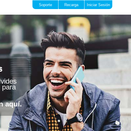
Soporte
Recarga
Iniciar Sesión
s
lvides
o para
n aquí.