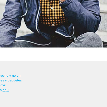
recho y no un
nes y paquetes
óvil.
es
aquí
.