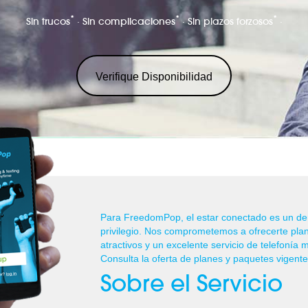
*
*
*
Sin trucos
· Sin complicaciones
· Sin plazos forzosos
·
Verifique Disponibilidad
Para FreedomPop, el estar conectado es un de
privilegio. Nos comprometemos a ofrecerte pla
atractivos y un excelente servicio de telefonía m
Consulta la oferta de planes y paquetes vigent
Sobre el Servicio