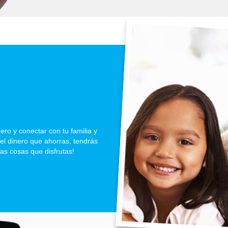
o y conectar con tu familia y
l dinero que ahorras, tendrás
las cosas que disfrutas!